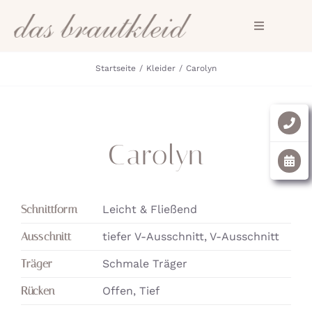
Zum
Inhalt
Toggle
Navigation
springen
Startseite
Kleider
Carolyn
HOME
SHOP
Carolyn
Trauringe
FAQ
Schnittform
Leicht & Fließend
Kontakt
Ausschnitt
tiefer V-Ausschnitt, V-Ausschnitt
Träger
Schmale Träger
Rücken
Offen, Tief