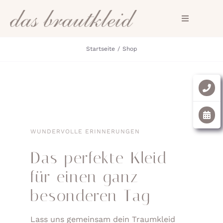
Zum
Inhalt
Toggle
Navigation
springen
Startseite
Shop
HOME
SHOP
Trauringe
WUNDERVOLLE ERINNERUNGEN
FAQ
Das perfekte Kleid
Kontakt
für einen ganz
besonderen Tag
Lass uns gemeinsam dein Traumkleid